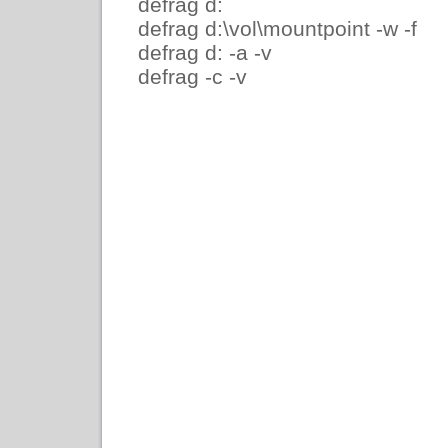
defrag d:
defrag d:\vol\mountpoint -w -f
defrag d: -a -v
defrag -c -v