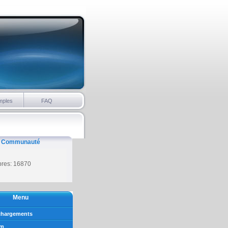
mples
FAQ
Communauté
es: 16870
Menu
chargements
um