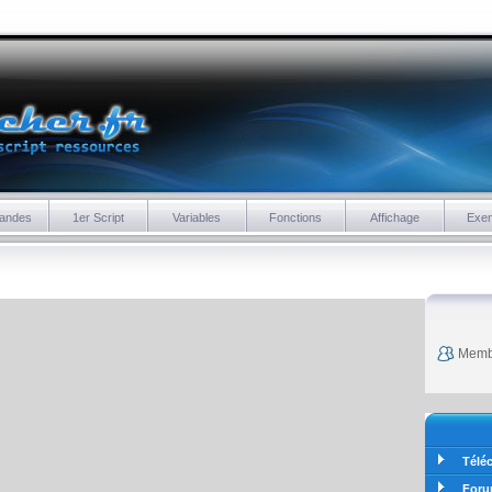
andes
1er Script
Variables
Fonctions
Affichage
Exe
Membr
Télé
For