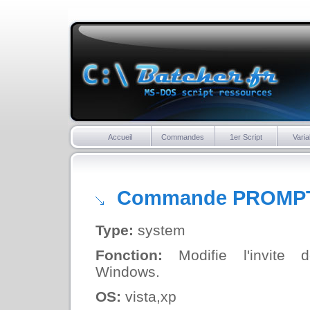
Accueil
Commandes
1er Script
Varia
Commande PROMP
Type:
system
Fonction:
Modifie l'invite
Windows.
OS:
vista,xp