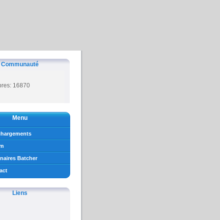
Communauté
es: 16870
Menu
chargements
um
naires Batcher
act
Liens