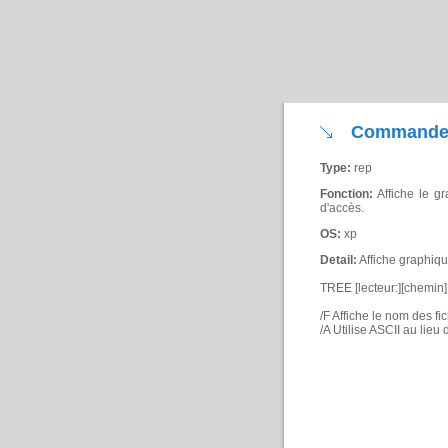
Commande
Type:
rep
Fonction:
Affiche le gr
d'accès.
OS:
xp
Detail:
Affiche graphiqu
TREE [lecteur:][chemin] [
/F Affiche le nom des fi
/A Utilise ASCII au lieu