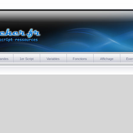
andes
1er Script
Variables
Fonctions
Affichage
Exe