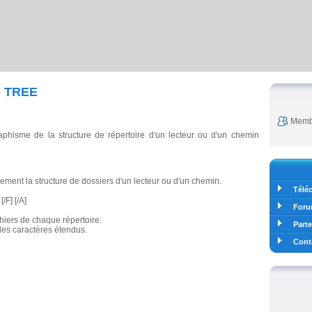
 TREE
Membr
aphisme de la structure de répertoire d'un lecteur ou d'un chemin
ement la structure de dossiers d'un lecteur ou d'un chemin.
Télé
/F] [/A]
For
chiers de chaque répertoire.
Parte
 des caractères étendus.
Cont